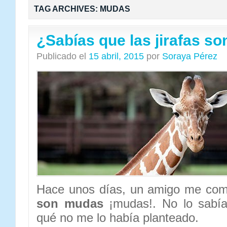
TAG ARCHIVES:
MUDAS
¿Sabías que las jirafas s
Publicado el
15 abril, 2015
por
Soraya Pérez
Hace unos días, un amigo me co
son mudas
¡mudas!. No lo sabía
qué no me lo había planteado.