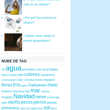
calor es en verano?
¿Por qué hay moscas en
verano?
¿Sabías cómo surgió el
primer despertador?
NUBE DE TAG
agua
animales
azul
bebés
3D
avión
colores
calor
blanco
boda
cumpleaños
espacio
curioseante
Cádiz
Córdoba
drones
frío
flores
hielo
Halloween
gatos
mar
huevos
luz
India
llorar
muerte
Navidad
nieve
mujeres
nochevieja
otoño
peces
perros
ojos
plantas
sol
primavera
ropa
sal
salud
sexo
tierra