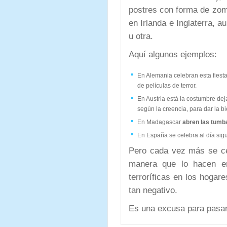
postres con forma de zom
en Irlanda e Inglaterra, 
u otra.
Aquí algunos ejemplos:
En Alemania celebran esta fiest
de películas de terror.
En Austria está la costumbre dej
según la creencia, para dar la bi
En Madagascar
abren las tumb
En España se celebra al día sig
Pero cada vez más se cel
manera que lo hacen en
terroríficas en los hogar
tan negativo.
Es una excusa para pasarl