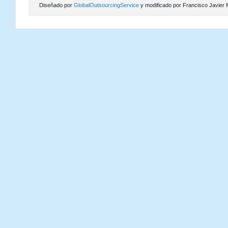
Diseñado por
GlobalOutsourcingService
y modificado por Francisco Javier