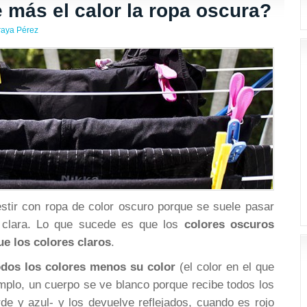
 más el calor la ropa oscura?
raya Pérez
estir con ropa de color oscuro porque se suele pasar
clara. Lo que sucede es que los
colores oscuros
ue los colores claros
.
odos los colores menos su color
(el color en el que
mplo, un cuerpo se ve blanco porque recibe todos los
rde y azul- y los devuelve reflejados, cuando es rojo