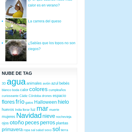
calor es en verano?
La carrera del queso
¿Sabías que los topos no son
ciegos?
NUBE DE TAG
agua
animales
azul
bebés
3D
avión
colores
calor
blanco
boda
cumpleaños
espacio
curioseante
Cádiz
Córdoba
drones
frío
flores
hielo
Halloween
gatos
mar
huevos
luz
India
llorar
muerte
Navidad
nieve
mujeres
nochevieja
otoño
peces
perros
ojos
plantas
sol
primavera
ropa
sal
salud
sexo
tierra