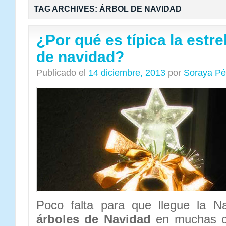
TAG ARCHIVES:
ÁRBOL DE NAVIDAD
¿Por qué es típica la estrel
de navidad?
Publicado el
14 diciembre, 2013
por
Soraya Pé
Poco falta para que llegue la N
árboles de Navidad
en muchas ca