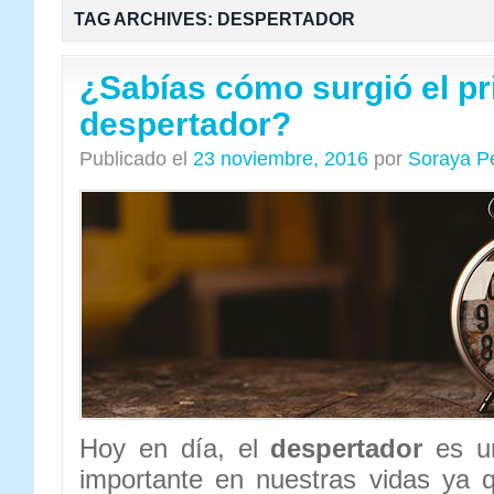
TAG ARCHIVES:
DESPERTADOR
¿Sabías cómo surgió el p
despertador?
Publicado el
23 noviembre, 2016
por
Soraya P
Hoy en día, el
despertador
es un
importante en nuestras vidas ya 