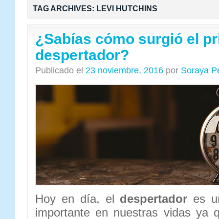
TAG ARCHIVES:
LEVI HUTCHINS
¿Sabías cómo surgió el p
despertador?
Publicado el
23 noviembre, 2016
por
Soraya P
Hoy en día, el
despertador
es un
importante en nuestras vidas ya 