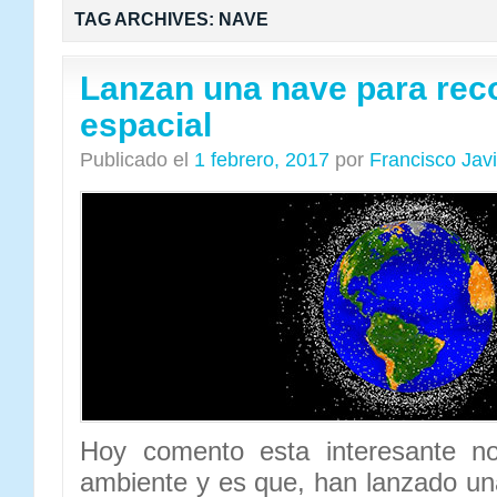
TAG ARCHIVES:
NAVE
Lanzan una nave para rec
espacial
Publicado el
1 febrero, 2017
por
Francisco Jav
Hoy comento esta interesante no
ambiente y es que, han lanzado un