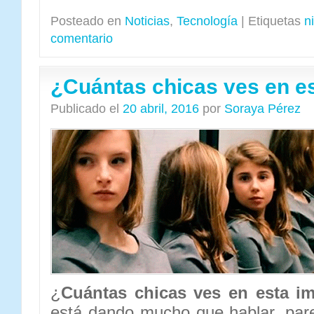
Posteado en
Noticias
,
Tecnología
|
Etiquetas
n
comentario
¿Cuántas chicas ves en e
Publicado el
20 abril, 2016
por
Soraya Pérez
¿
Cuántas chicas ves en esta i
está dando mucho que hablar, parec