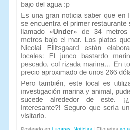
bajo del agua :p
Es una gran noticia saber que en 
se encuentra el primer restaurante
llamado «
Under
» de 34 metros 
metros bajo el mar. Los platos que
Nicolai Ellitsgaard están elabo
locales: El junco bastardo mari
pescado, col rizada marina… En tot
precio aproximado de unos 266 dól
Pero también, este local es util
investigación marina y animal, pud
sucede alrededor de este. ¡
interesante?! Seguro que sería u
visitarlo.
Posteado en
Lugares
,
Noticias
|
Etiquetas
agu