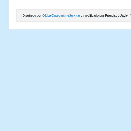
Diseñado por
GlobalOutsourcingService
y modificado por Francisco Javier