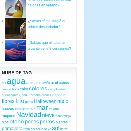
calor es en verano?
¿Sabías cómo surgió el
primer despertador?
¿Sabias que el calamar
gigante tiene 3 corazones?
NUBE DE TAG
agua
animales
azul
bebés
3D
avión
colores
calor
blanco
boda
cumpleaños
espacio
curioseante
Cádiz
Córdoba
drones
frío
flores
hielo
Halloween
gatos
mar
huevos
luz
India
llorar
muerte
Navidad
nieve
mujeres
nochevieja
otoño
peces
perros
ojos
plantas
sol
primavera
ropa
sal
salud
sexo
tierra