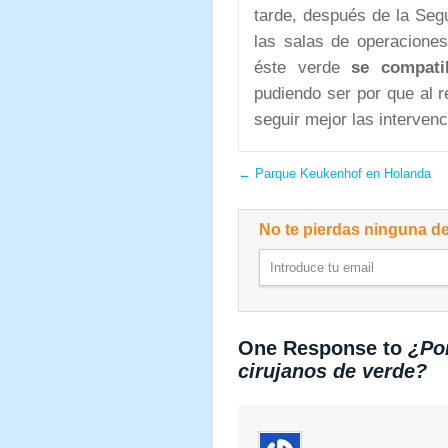
tarde, después de la Seg
las salas de operacione
éste verde
se compati
pudiendo ser por que al r
seguir mejor las interven
←
Parque Keukenhof en Holanda
No te pierdas ninguna de
One Response to
¿Por
cirujanos de verde?