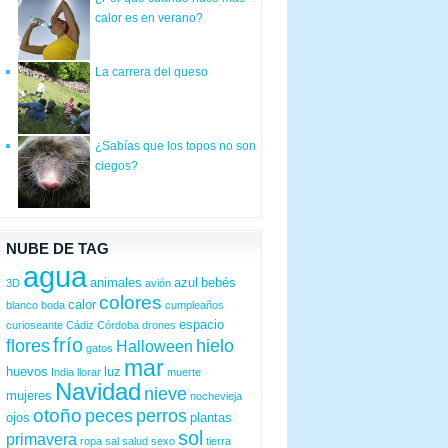
calor es en verano?
La carrera del queso
¿Sabías que los topos no son
ciegos?
NUBE DE TAG
agua
animales
azul
bebés
3D
avión
colores
calor
blanco
boda
cumpleaños
espacio
curioseante
Cádiz
Córdoba
drones
frío
flores
hielo
Halloween
gatos
mar
huevos
luz
India
llorar
muerte
Navidad
nieve
mujeres
nochevieja
otoño
peces
perros
ojos
plantas
sol
primavera
ropa
sal
salud
sexo
tierra