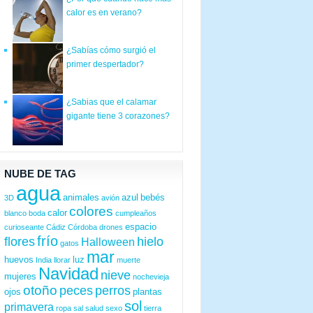
calor es en verano?
¿Sabías cómo surgió el
primer despertador?
¿Sabias que el calamar
gigante tiene 3 corazones?
NUBE DE TAG
agua
animales
azul
bebés
3D
avión
colores
calor
blanco
boda
cumpleaños
espacio
curioseante
Cádiz
Córdoba
drones
frío
flores
hielo
Halloween
gatos
mar
huevos
luz
India
llorar
muerte
Navidad
nieve
mujeres
nochevieja
otoño
peces
perros
ojos
plantas
sol
primavera
ropa
sal
salud
sexo
tierra