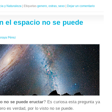
cia y Naturaleza
|
Etiquetas
genero
,
ostras
,
sexo
|
Dejar un comentario
n el espacio no se puede
oraya Pérez
io no se puede eructar
? Es curiosa esta pregunta ya
ero es verdad, por lo visto no se puede.