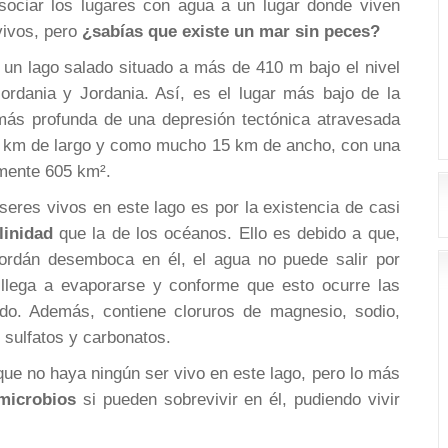
ociar los lugares con agua a un lugar donde viven
vivos, pero
¿sabías que existe un mar sin peces?
, un lago salado situado a más de 410 m bajo el nivel
jordania y Jordania. Así, es el lugar más bajo de la
 más profunda de una depresión tectónica atravesada
50 km de largo y como mucho 15 km de ancho, con una
mente 605 km².
eres vivos en este lago es por la existencia de casi
linidad
que la de los océanos. Ello es debido a que,
Jordán desemboca en él, el agua no puede salir por
o llega a evaporarse y conforme que esto ocurre las
do. Además, contiene cloruros de magnesio, sodio,
 sulfatos y carbonatos.
 que no haya ningún ser vivo en este lago, pero lo más
microbios
si pueden sobrevivir en él, pudiendo vivir