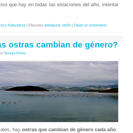
tivo que hay en todas las estaciones del año, intentar
cia y Naturaleza
|
Etiquetas
adelgazar
,
otoño
|
Dejar un comentario
as ostras cambian de género?
or
Soraya Pérez
males, hay
ostras que cambian de género cada año
.