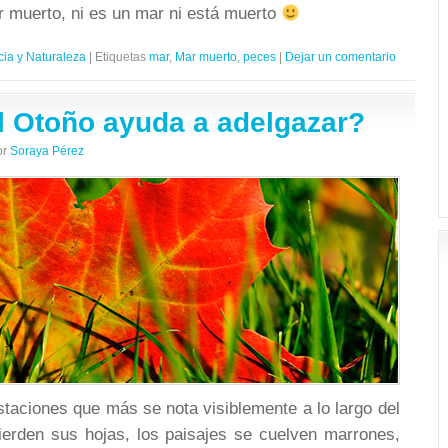
r muerto, ni es un mar ni está muerto
cia y Naturaleza
|
Etiquetas
mar
,
Mar muerto
,
peces
|
Dejar un comentario
l Otoño ayuda a adelgazar?
or
Soraya Pérez
taciones que más se nota visiblemente a lo largo del
ierden sus hojas, los paisajes se cuelven marrones,