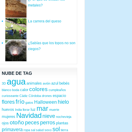
metales?
La carrera del queso
¿Sabías que los topos no son
ciegos?
NUBE DE TAG
agua
animales
azul
bebés
3D
avión
colores
calor
blanco
boda
cumpleaños
espacio
curioseante
Cádiz
Córdoba
drones
frío
flores
hielo
Halloween
gatos
mar
huevos
luz
India
llorar
muerte
Navidad
nieve
mujeres
nochevieja
otoño
peces
perros
ojos
plantas
sol
primavera
ropa
sal
salud
sexo
tierra