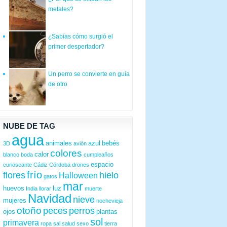
metales?
¿Sabías cómo surgió el
primer despertador?
Un perro se convierte en guía
de otro
NUBE DE TAG
agua
animales
azul
bebés
3D
avión
colores
calor
blanco
boda
cumpleaños
espacio
curioseante
Cádiz
Córdoba
drones
frío
flores
hielo
Halloween
gatos
mar
huevos
luz
India
llorar
muerte
Navidad
nieve
mujeres
nochevieja
otoño
peces
perros
ojos
plantas
sol
primavera
ropa
sal
salud
sexo
tierra