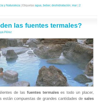
cia y Naturaleza
|
Etiquetas
agua
,
beber
,
deshidratación
,
mar
|
2
den las fuentes termales?
aya Pérez
lientes de las
fuentes termales
es todo un placer,
as están compuestas de grandes cantidades de
sales