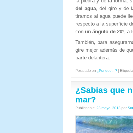
la piedra y de la forma, 
del agua
, del giro y de 
tiramos al agua puede lle
respecto a la superficie 
con
un ángulo de 20º
, a
También, para asegurarn
gire mejor además de que
parte delantera.
Posteado en
¿Por que... ?
|
Etiquet
¿Sabías que n
mar?
Publicado el
23 mayo, 2013
por
So