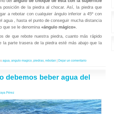
sino del
ángulo de choque de ésta con la superficie
la posición de la piedra al chocar. Así, la piedra que
gar a rebotar con cualquier ángulo inferior a 45º con
del agua , hasta el punto de conseguir mucha distancia
 lo que se le denomina
«ángulo mágico»
.
os de que rebote nuestra piedra, cuanto más rápido
 la parte trasera de la piedra esté más abajo que la
as
agua
,
angulo magico
,
piedras
,
rebotan
|
Dejar un comentario
o debemos beber agua del
raya Pérez