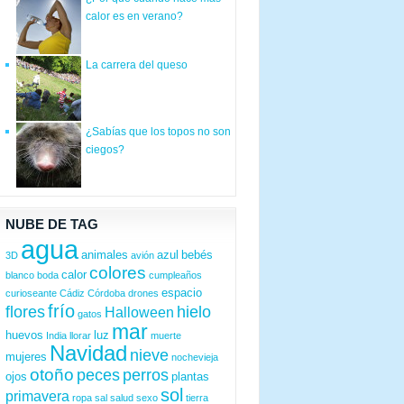
calor es en verano?
La carrera del queso
¿Sabías que los topos no son
ciegos?
NUBE DE TAG
agua
animales
azul
bebés
3D
avión
colores
calor
blanco
boda
cumpleaños
espacio
curioseante
Cádiz
Córdoba
drones
frío
flores
hielo
Halloween
gatos
mar
huevos
luz
India
llorar
muerte
Navidad
nieve
mujeres
nochevieja
otoño
peces
perros
ojos
plantas
sol
primavera
ropa
sal
salud
sexo
tierra