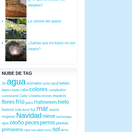
metales?
La carrera del queso
¿Sabías que los topos no son
ciegos?
NUBE DE TAG
agua
animales
azul
bebés
3D
avión
colores
calor
blanco
boda
cumpleaños
espacio
curioseante
Cádiz
Córdoba
drones
frío
flores
hielo
Halloween
gatos
mar
huevos
luz
India
llorar
muerte
Navidad
nieve
mujeres
nochevieja
otoño
peces
perros
ojos
plantas
sol
primavera
ropa
sal
salud
sexo
tierra