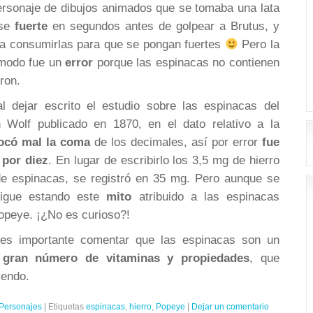
ersonaje de dibujos animados que se tomaba una lata
rse
fuerte
en segundos antes de golpear a Brutus, y
 a consumirlas para que se pongan fuertes
Pero la
 modo fue un
error
porque las espinacas no contienen
ron.
l dejar escrito el estudio sobre las espinacas del
n Wolf publicado en 1870, en el dato relativo a la
ocó mal la coma
de los decimales, así por error
fue
 por diez
. En lugar de escribirlo los 3,5 mg de hierro
e espinacas, se registró en 35 mg. Pero aunque se
 sigue estando este
mito
atribuido a las espinacas
opeye. ¡¿No es curioso?!
 es importante comentar que las espinacas son un
n
gran número de vitaminas y propiedades
, que
iendo.
Personajes
|
Etiquetas
espinacas
,
hierro
,
Popeye
|
Dejar un comentario