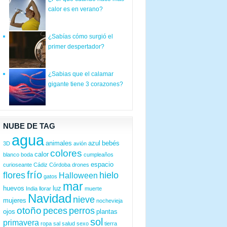
calor es en verano?
¿Sabías cómo surgió el
primer despertador?
¿Sabias que el calamar
gigante tiene 3 corazones?
NUBE DE TAG
agua
animales
azul
bebés
3D
avión
colores
calor
blanco
boda
cumpleaños
espacio
curioseante
Cádiz
Córdoba
drones
frío
flores
hielo
Halloween
gatos
mar
huevos
luz
India
llorar
muerte
Navidad
nieve
mujeres
nochevieja
otoño
peces
perros
ojos
plantas
sol
primavera
ropa
sal
salud
sexo
tierra