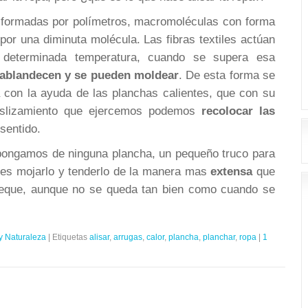
formadas por polímetros, macromoléculas con forma
or una diminuta molécula. Las fibras textiles actúan
 determinada temperatura, cuando se supera esa
 ablandecen y se pueden moldear
. De esta forma se
a con la ayuda de las planchas calientes, que con su
deslizamiento que ejercemos podemos
recolocar las
sentido.
pongamos de ninguna plancha, un pequeño truco para
o es mojarlo y tenderlo de la manera mas
extensa
que
eque, aunque no se queda tan bien como cuando se
y Naturaleza
|
Etiquetas
alisar
,
arrugas
,
calor
,
plancha
,
planchar
,
ropa
|
1