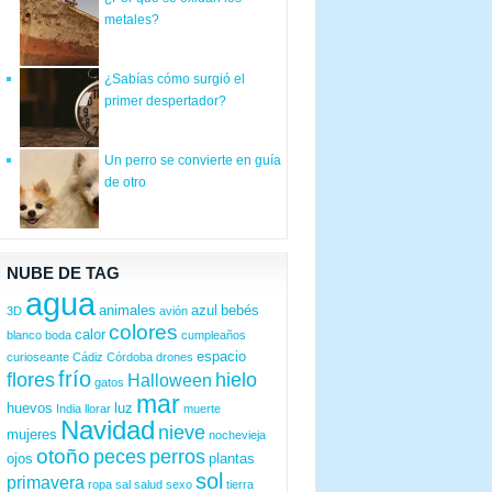
metales?
¿Sabías cómo surgió el
primer despertador?
Un perro se convierte en guía
de otro
NUBE DE TAG
agua
animales
azul
bebés
3D
avión
colores
calor
blanco
boda
cumpleaños
espacio
curioseante
Cádiz
Córdoba
drones
frío
flores
hielo
Halloween
gatos
mar
huevos
luz
India
llorar
muerte
Navidad
nieve
mujeres
nochevieja
otoño
peces
perros
ojos
plantas
sol
primavera
ropa
sal
salud
sexo
tierra