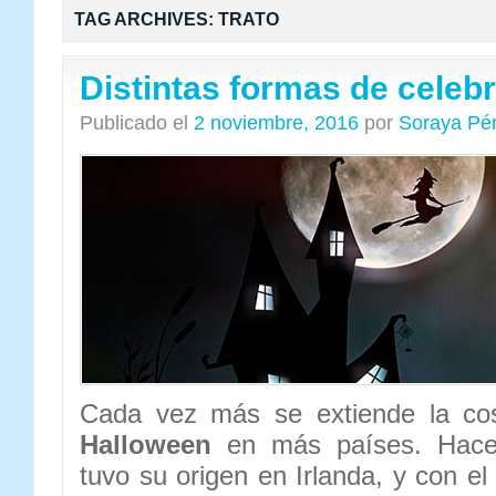
TAG ARCHIVES:
TRATO
Distintas formas de celeb
Publicado el
2 noviembre, 2016
por
Soraya Pé
Cada vez más se extiende la cos
Halloween
en más países. Hac
tuvo su origen en Irlanda, y con e