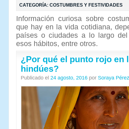
CATEGORÍA:
COSTUMBRES Y FESTIVIDADES
Información curiosa sobre costu
que hay en la vida cotidiana, de
países o ciudades a lo largo de
esos hábitos, entre otros.
¿Por qué el punto rojo en 
hindúes?
Publicado el
24 agosto, 2016
por
Soraya Pére