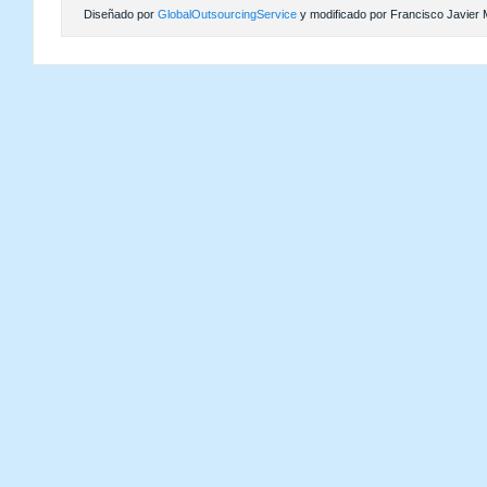
Diseñado por
GlobalOutsourcingService
y modificado por Francisco Javier