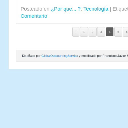
Posteado en
¿Por que... ?
,
Tecnología
|
Etique
Comentario
‹
1
2
3
4
5
6
Diseñado por
GlobalOutsourcingService
y modificado por Francisco Javier