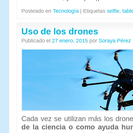
Posteado en
Tecnología
|
Etiquetas
selfie
,
tabl
Uso de los drones
Publicado el
27 enero, 2015
por
Soraya Pérez
Cada vez se utilizan más los dron
de la ciencia o como ayuda hum