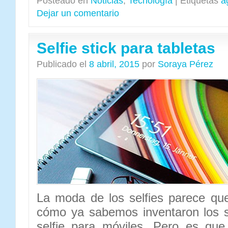
Posteado en
Noticias
,
Tecnología
|
Etiquetas
a
Dejar un comentario
Selfie stick para tabletas
Publicado el
8 abril, 2015
por
Soraya Pérez
La moda de los selfies parece qu
cómo ya sabemos inventaron los se
selfie para móviles. Pero es qu