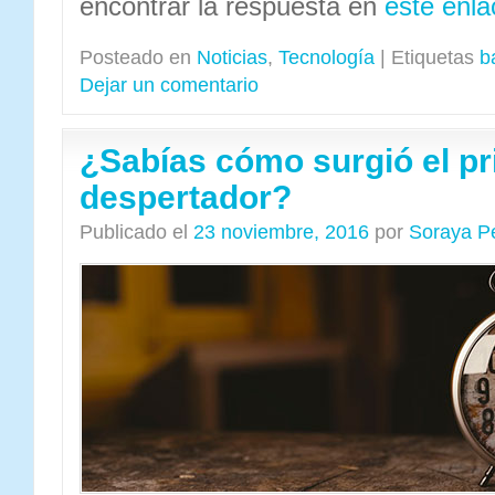
encontrar la respuesta en
este enla
Posteado en
Noticias
,
Tecnología
|
Etiquetas
b
Dejar un comentario
¿Sabías cómo surgió el p
despertador?
Publicado el
23 noviembre, 2016
por
Soraya P