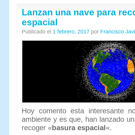
Lanzan una nave para rec
espacial
Publicado el
1 febrero, 2017
por
Francisco Jav
Hoy comento esta interesante no
ambiente y es que, han lanzado un
recoger «
basura espacial
«.